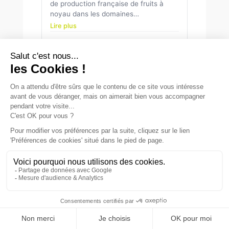
de production française de fruits à
noyau dans les domaines…
Lire plus
NIMES, France
Site web
APRINFO AI
STAND D78
INGENIERIE
Spécialiste des logiciels pour l’agro-
alimentaire. Nous avons des
nouveautés à vous proposer comme la
gestion des achats pouvant être
automatisée,…
Lire plus