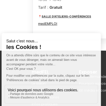
Tarif :
Gratuit
📍
SALLE D'ATELIERS-CONFÉRENCES
medEMPLOI
medFEL
Exposer
Nos actualités
Votre demande
Le salon
Pourquoi expos
Photothèque
Kit média et c
Nos partenaires
Infos pratiques