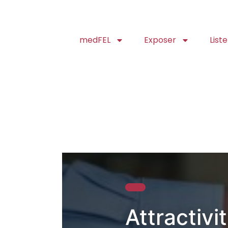
medFEL
Exposer
List
Attractivi