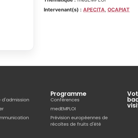
Intervenant(s) :
APECITA
,
OCAPIAT
Programme
Vot
ba
 d'admission
Conférences
vis
er
medEMPLOI
ommunication
Prévision européennes de
récoltes de fruits d'été