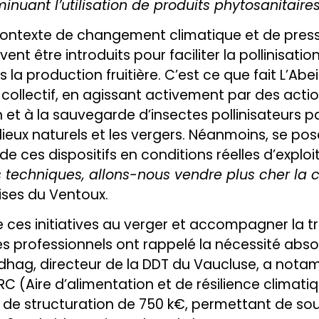
inuant l’utilisation de produits phytosanitaires
 contexte de changement climatique et de pressi
ent être introduits pour faciliter la pollinisatio
 la production fruitière. C’est ce que fait L’Abei
 collectif, en agissant activement par des act
n et à la sauvegarde d’insectes pollinisateurs p
lieux naturels et les vergers. Néanmoins, se pos
e ces dispositifs en conditions réelles d’exploi
 techniques, allons-nous vendre plus cher la c
ises du Ventoux.
ces initiatives au verger et accompagner la tr
les professionnels ont rappelé la nécessité abso
odhag, directeur de la DDT du Vaucluse, a not
C (Aire d’alimentation et de résilience climati
e structuration de 750 k€, permettant de soute