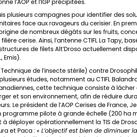
ne l’AOP et l’IGP précipitées.
puis plusieurs campagnes pour identifier des sol
itaires face aux ravageurs du cerisier. En prem
l’origine de nombreux dégâts sur les fruits, conc
ilière cerise. Ainsi, l’antenne CTIFL La Tapy, ba
tructures de filets Alt’Droso actuellement disp
, Emis).
(Technique de l’insecte stérile) contre Drosophila
plusieurs études, notamment au CTIFL Balandra
nadiennes, cette technique consiste à lâcher 
rger et son environnement, afin de réduire dur
urs. Le président de l’AOP Cerises de France, 
n programme pilote à grande échelle (200 ha mu
t à déployer opérationnellement la TIS de Droso
ura et Paca :
« L’objectif est bien de diminuer l