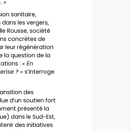
. »
on sanitaire,
n dans les vergers,
lle Rousse, société
ions concrètes de
ar leur régénération
e la question de la
tations :
« En
erise ? »
s’interroge
ansition des
lue d’un soutien fort
amment présenté la
que) dans le Sud-Est,
nir des initiatives