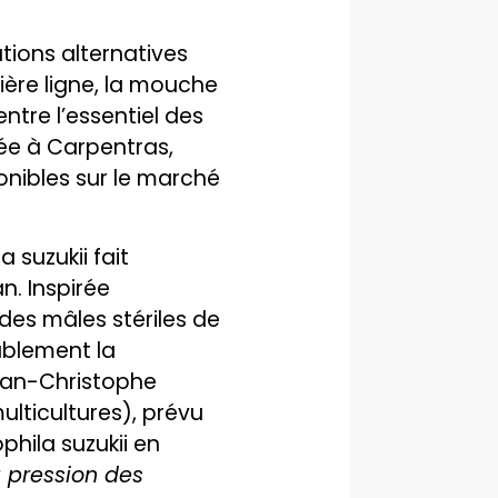
utions alternatives
ière ligne, la mouche
entre l’essentiel des
sée à Carpentras,
onibles sur le marché
 suzukii fait
n. Inspirée
des mâles stériles de
ablement la
Jean-Christophe
lticultures), prévu
phila suzukii en
a pression des