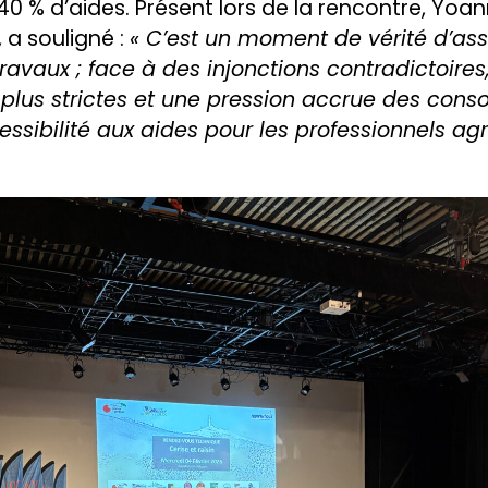
40 % d’aides. Présent lors de la rencontre, Yo
 a souligné :
« C’est un moment de vérité d’assi
ravaux ; face à des injonctions contradictoire
n plus strictes et une pression accrue des co
ssibilité aux aides pour les professionnels agr