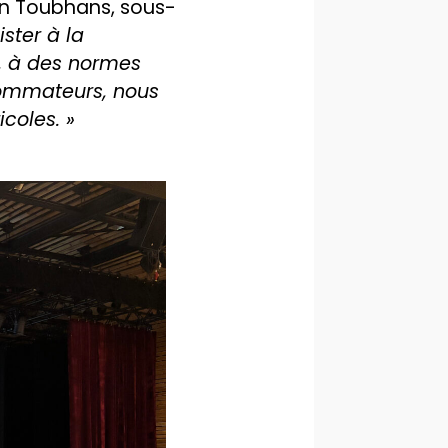
ann Toubhans, sous-
ster à la
s, à des normes
nsommateurs, nous
icoles. »